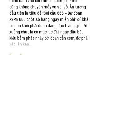
mình bấm vào coi thử cho biết, chứ mình 
cũng không chuyên mấy vụ soi số. Ấn tượng 
đầu tiên là tiêu đề “Soi cầu 666 – Dự đoán 
XSMB 666 chốt số hàng ngày miễn phí” để khá 
to nên khỏi phải đoán đang đọc trang gì. Lướt 
xuống chút là có mục lục đặt ngay đầu bài, 
kiểu bấm phát nhảy tới đoạn cần xem, đỡ phải 
kéo lên kéo…
Show More
Like
Reply
katrinacha.vez.52.0.2
Jun 25
kèo nhà cái hôm nay
 mình thấy trên mấy 
group nói hoài nên cũng bấm vào xem thử 
cho biết. Không phải kiểu ngồi đọc hết đâu, 
mình chỉ lướt xem họ trình bày ra sao thôi. 
Cảm giác đầu tiên là trang này ưu tiên phần 
bảng kèo bóng đá trực tuyến, nhìn như dạng 
bảng tỷ lệ chia cột nên kéo xuống vẫn theo 