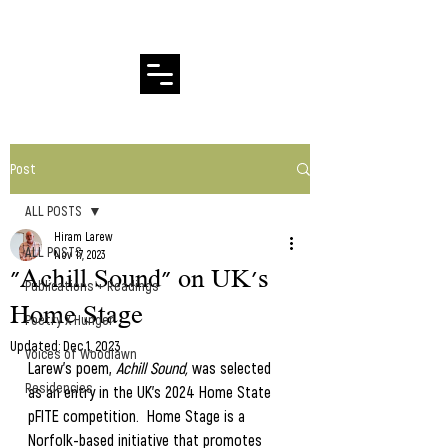
Hiram Larew Poetry
Post
ALL POSTS
Hiram Larew
ALL POSTS
Nov 17, 2023
"Achill Sound" on UK's
Publications + Readings
Home Stage
Poetry X Hunger
Updated:
Dec 1, 2023
Voices of Woodlawn
Larew's poem,
 Achill Sound,
 was selected 
Residencies
as an entry in the UK's 2024 Home State 
pFITE competition.  Home Stage is a 
Norfolk-based initiative that promotes 