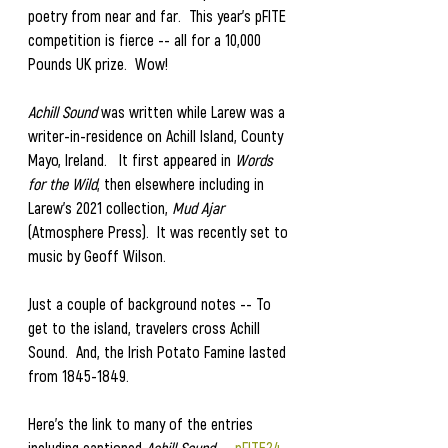
poetry from near and far.  This year's pFITE 
competition is fierce -- all for a 10,000 
Pounds UK prize.  Wow!
Achill Sound
 was written while Larew was a 
writer-in-residence on Achill Island, County 
Mayo, Ireland.   It first appeared in
 Words 
for the Wild
, then elsewhere including in 
Larew's 2021 collection, 
Mud Ajar
(Atmosphere Press).  It was recently set to 
music by Geoff Wilson. 
Just a couple of background notes -- To 
get to the island, travelers cross Achill 
Sound.  And, the Irish Potato Famine lasted 
from 1845-1849.  
Here's the link to many of the entries 
including captioned 
Achill Sound
 -- 
pFITE24 