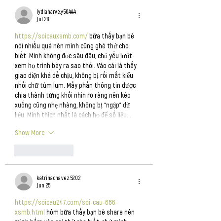
lydiaharve.y50.4.4.4
Jul 28
https://soicauxsmb.com/
 bữa thấy bạn bè 
nói nhiều quá nên mình cũng ghé thử cho 
biết. Mình không đọc sâu đâu, chủ yếu lướt 
xem họ trình bày ra sao thôi. Vào cái là thấy 
giao diện khá dễ chịu, không bị rối mắt kiểu 
nhồi chữ tùm lum. Mấy phần thông tin được 
chia thành từng khối nhìn rõ ràng nên kéo 
xuống cũng nhẹ nhàng, không bị “ngập” dữ 
liệu. Mình thích nhất là cách họ để số liệu…
Show More
Like
Reply
katrinacha.vez.52.0.2
Jun 25
https://soicau247.com/soi-cau-666-
xsmb.html
 hôm bữa thấy bạn bè share nên 