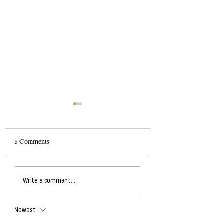
3 Comments
Manor Mill Readin
The 2026 Lunar Calendar
Write a comment...
from Luna Press
Newest