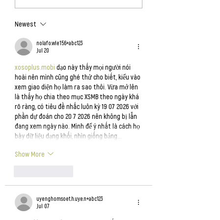
Green
Newest
nolafo.wle156+abc123
Jul 20
xosoplus.mobi
 dạo này thấy mọi người nói 
hoài nên mình cũng ghé thử cho biết, kiểu vào 
xem giao diện họ làm ra sao thôi. Vừa mở lên 
là thấy họ chia theo mục XSMB theo ngày khá 
rõ ràng, có tiêu đề nhắc luôn kỳ 19 07 2026 với 
phần dự đoán cho 20 7 2026 nên không bị lẫn 
đang xem ngày nào. Mình để ý nhất là cách họ 
bày dữ liệu dạng khối, nhìn giống bảng…
Show More
Like
Reply
uyenghomsoet.h.uy.e.n+abc123
Jul 07