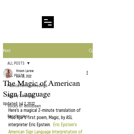
Hiram Larew Poetry
Post
ALL POSTS
Hiram Larew
ALL POSTS
Jun 23, 2022
The Magic of American
Publications + Readings
Sign Language
Poetry X Hunger
Updated:
Jul 2, 2022
Voices of Woodlawn
Here's a magical 2-minute translation of 
Residencies
Mud Ajar's first poem, Magic, by ASL 
interpreter Eric Epstein.  
Eric Epstein's 
American Sign Language Interpretation of 