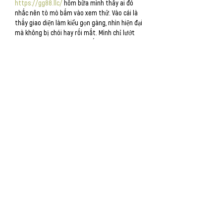
https://gg88.llc/
 hôm bữa mình thấy ai đó 
nhắc nên tò mò bấm vào xem thử. Vào cái là 
thấy giao diện làm kiểu gọn gàng, nhìn hiện đại 
mà không bị chói hay rối mắt. Mình chỉ lướt 
nhanh thôi chứ không đọc hết, nhưng cách họ 
chia mục khá dễ nắm, kiểu thông tin chung để 
một khu riêng nên người mới vô cũng không 
phải đoán mò. Cuộn trang thấy mượt, mấy 
khối nội dung xếp thẳng hàng…
Show More
Like
Reply
Contact
HLarew
@gmail.com